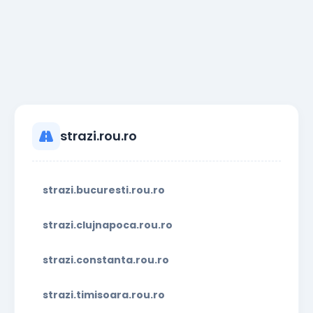
strazi.rou.ro
strazi.bucuresti.rou.ro
strazi.clujnapoca.rou.ro
strazi.constanta.rou.ro
strazi.timisoara.rou.ro