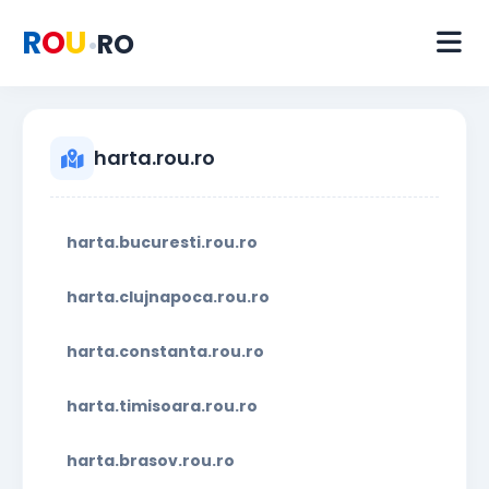
R
O
U
RO
•
harta.rou.ro
harta.bucuresti.rou.ro
harta.clujnapoca.rou.ro
harta.constanta.rou.ro
harta.timisoara.rou.ro
harta.brasov.rou.ro